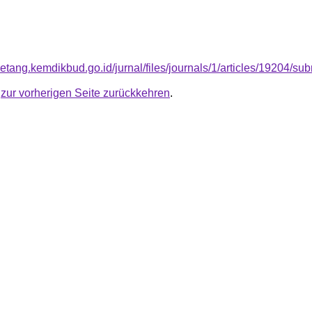
betang.kemdikbud.go.id/jurnal/files/journals/1/articles/19204/
u
zur vorherigen Seite zurückkehren
.