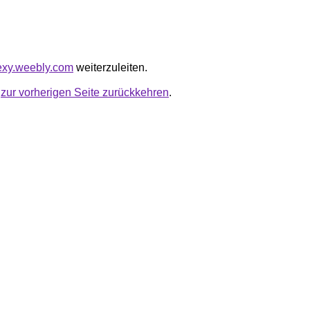
texy.weebly.com
weiterzuleiten.
u
zur vorherigen Seite zurückkehren
.