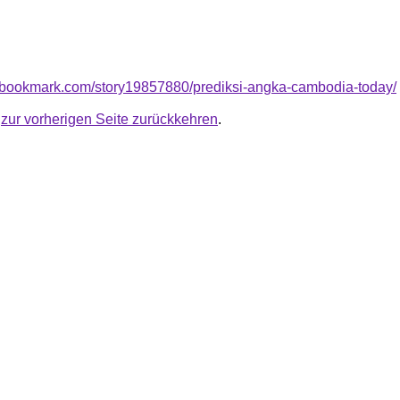
ssbookmark.com/story19857880/prediksi-angka-cambodia-today/
u
zur vorherigen Seite zurückkehren
.